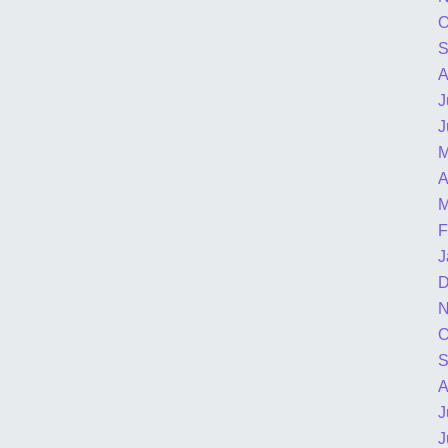
O
S
A
J
J
M
A
M
F
J
D
N
O
S
A
J
J