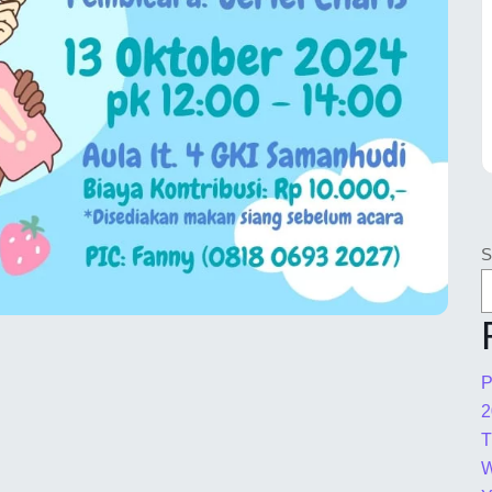
S
P
2
W