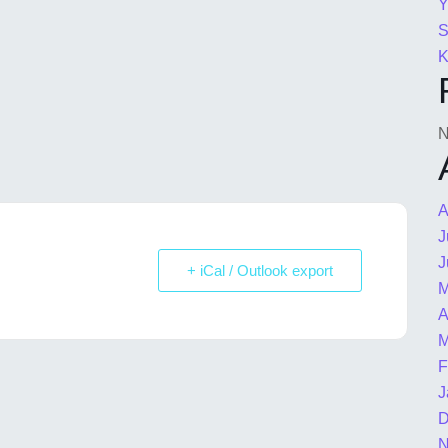
Y
N
A
J
J
+ iCal / Outlook export
M
A
M
F
J
D
N