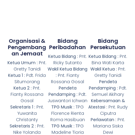
Organisasi &
Bidang
Bidang
Pengembang
Peribadahan
Persekutuan
An Jemaat
Ketua Bidang :
Pnt.
Ketua Bidang :
Pnt.
Ketua Umum :
Pnt.
Ricky Sutanto
Bina Wati Karta
Gretty Tanidi
Wakil Ketua Bidang
Wakil Ketua :
Pnt.
Ketua 1 :
Pdt. Frida
:
Pnt. Fianty
Gretty Tanidi
Situmorang
Rossana Gosal
Pendeta
Ketua 2 :
Pnt.
Pendeta
Pendamping :
Pdt.
Fianty Rossana
Pendamping :
Pdt.
Semuel Akihary
Gosal
Juswantori Ichwan
Kebersamaan &
Sekretaris 1 :
Pnt.
TPG Musik :
TPG
Atestasi :
Pnt. Rudy
Yuwanita
Florence Rienta
Ciputra
Christanty
Roma Hasibuan
Perlawatan :
Pnt.
Sekretaris 2 :
Pnt.
TPG Musik :
TPG
Mariana Siska
Nike Yolanda
Madeline Tioria
Dewi