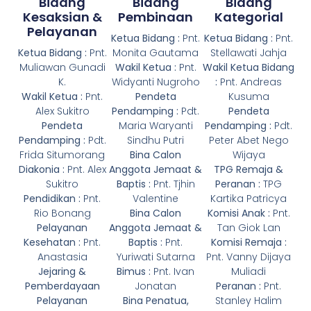
Bidang
Bidang
Bidang
Kesaksian &
Pembinaan
Kategorial
Pelayanan
Ketua Bidang :
Pnt.
Ketua Bidang :
Pnt.
Ketua Bidang :
Pnt.
Monita Gautama
Stellawati Jahja
Muliawan Gunadi
Wakil Ketua :
Pnt.
Wakil Ketua Bidang
K.
Widyanti Nugroho
:
Pnt. Andreas
Wakil Ketua :
Pnt.
Pendeta
Kusuma
Alex Sukitro
Pendamping :
Pdt.
Pendeta
Pendeta
Maria Waryanti
Pendamping :
Pdt.
Pendamping :
Pdt.
Sindhu Putri
Peter Abet Nego
Frida Situmorang
Bina Calon
Wijaya
Diakonia :
Pnt. Alex
Anggota Jemaat &
TPG Remaja &
Sukitro
Baptis :
Pnt. Tjhin
Peranan :
TPG
Pendidikan :
Pnt.
Valentine
Kartika Patricya
Rio Bonang
Bina Calon
Komisi Anak :
Pnt.
Pelayanan
Anggota Jemaat &
Tan Giok Lan
Kesehatan :
Pnt.
Baptis :
Pnt.
Komisi Remaja :
Anastasia
Yuriwati Sutarna
Pnt. Vanny Dijaya
Jejaring &
Bimus :
Pnt. Ivan
Muliadi
Pemberdayaan
Jonatan
Peranan :
Pnt.
Pelayanan
Bina Penatua,
Stanley Halim