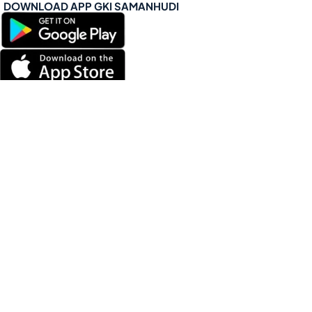
DOWNLOAD APP GKI SAMANHUDI
TETAP TERHUBUNG
LINK MITRA GKI SAMANHUDI
Sinode GKI
BPMSW Jabar
YKB
BPK Penabur
Ukrida
PPK Tabitha
PWK Hana
Copyright © 2026 - Gereja Kristen Indonesia (GKI)
Samanhudi