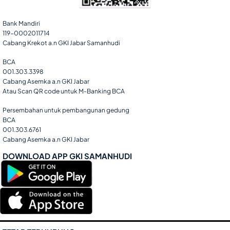
Bank Mandiri
119-0002011714
Cabang Krekot a.n GKI Jabar Samanhudi
BCA
001.303.3398
Cabang Asemka a.n GKI Jabar
Atau Scan QR code untuk M-Banking BCA
Persembahan untuk pembangunan gedung
BCA
001.303.6761
Cabang Asemka a.n GKI Jabar
DOWNLOAD APP GKI SAMANHUDI