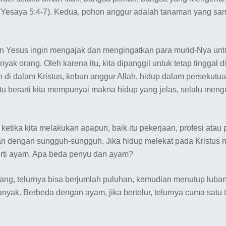
 (Yesaya 5:4-7). Kedua, pohon anggur adalah tanaman yang san
an Yesus ingin mengajak dan mengingatkan para murid-Nya unt
ak orang. Oleh karena itu, kita dipanggil untuk tetap tinggal 
han di dalam Kristus, kebun anggur Allah, hidup dalam perseku
 Itu berarti kita mempunyai makna hidup yang jelas, selalu me
tika kita melakukan apapun, baik itu pekerjaan, profesi ata
n dengan sungguh-sungguh. Jika hidup melekat pada Kristus ma
perti ayam. Apa beda penyu dan ayam?
bang, telurnya bisa berjumlah puluhan, kemudian menutup lubang
banyak. Berbeda dengan ayam, jika bertelur, telurnya cuma satu