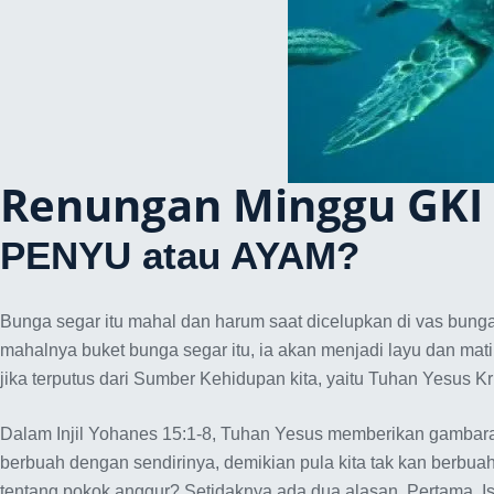
Renungan Minggu GKI
PENYU atau AYAM?
Bunga segar itu mahal dan harum saat dicelupkan di vas bunga
mahalnya buket bunga segar itu, ia akan menjadi layu dan mat
jika terputus dari Sumber Kehidupan kita, yaitu Tuhan Yesus Kr
Dalam Injil Yohanes 15:1-8, Tuhan Yesus memberikan gambaran
berbuah dengan sendirinya, demikian pula kita tak kan berbua
tentang pokok anggur? Setidaknya ada dua alasan. Pertama, Is