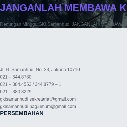
JANGANLAH MEMBAWA K
Renungan Minggu GKI Samanhudi JANGANLAH MEMBAWA
Jl. H. Samanhudi No. 28, Jakarta 10710
021 – 344.8780
021 – 384.4553 / 344.8779 – 1
021 – 380.3229
gkisamanhudi.sekretariat@gmail.com
gkisamanhudi.bag.umum@gmail.com
PERSEMBAHAN