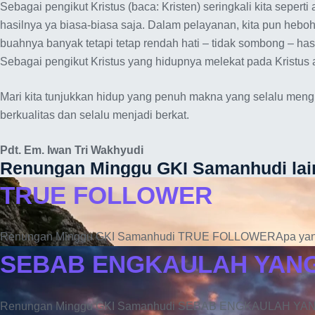
Sebagai pengikut Kristus (baca: Kristen) seringkali kita sepert
hasilnya ya biasa-biasa saja. Dalam pelayanan, kita pun heboh
buahnya banyak tetapi tetap rendah hati – tidak sombong – has
Sebagai pengikut Kristus yang hidupnya melekat pada Kristus
Mari kita tunjukkan hidup yang penuh makna yang selalu mengh
berkualitas dan selalu menjadi berkat.
Pdt. Em. Iwan Tri Wakhyudi
Renungan Minggu GKI Samanhudi lai
TRUE FOLLOWER
Renungan Minggu GKI Samanhudi TRUE FOLLOWERApa yan
SEBAB ENGKAULAH YAN
Renungan Minggu GKI Samanhudi SEBAB ENGKAULAH YA