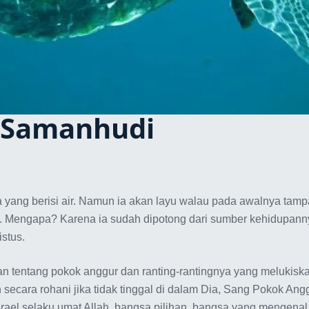
 Samanhudi
 yang berisi air. Namun ia akan layu walau pada awalnya tampa
i. Mengapa? Karena ia sudah dipotong dari sumber kehidupanny
istus.
 tentang pokok anggur dan ranting-rantingnya yang melukiskan
h secara rohani jika tidak tinggal di dalam Dia, Sang Pokok 
rael selaku umat Allah, bangsa pilihan, bangsa yang mengenal