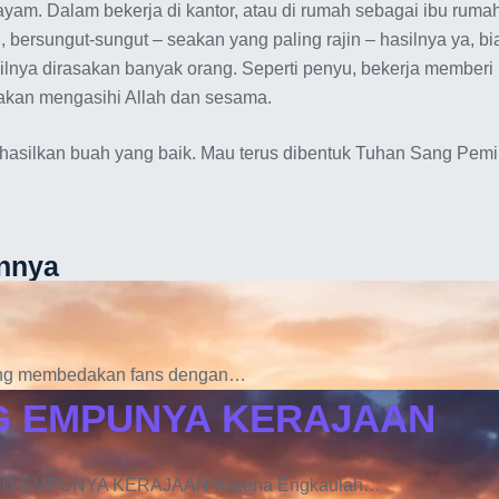
i ayam. Dalam bekerja di kantor, atau di rumah sebagai ibu ruma
, bersungut-sungut – seakan yang paling rajin – hasilnya ya, b
ilnya dirasakan banyak orang. Seperti penyu, bekerja memberi 
 akan mengasihi Allah dan sesama.
asilkan buah yang baik. Mau terus dibentuk Tuhan Sang Pemili
nnya
g membedakan fans dengan…
G EMPUNYA KERAJAAN
NG EMPUNYA KERAJAAN“Karena Engkaulah…