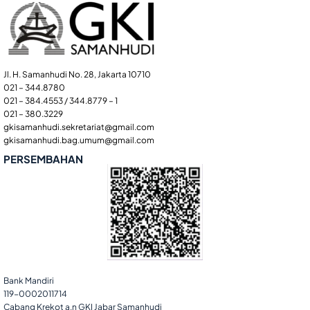
Jl. H. Samanhudi No. 28, Jakarta 10710
021 – 344.8780
021 – 384.4553 / 344.8779 – 1
021 – 380.3229
gkisamanhudi.sekretariat@gmail.com
gkisamanhudi.bag.umum@gmail.com
PERSEMBAHAN
Bank Mandiri
119-0002011714
Cabang Krekot a.n GKI Jabar Samanhudi