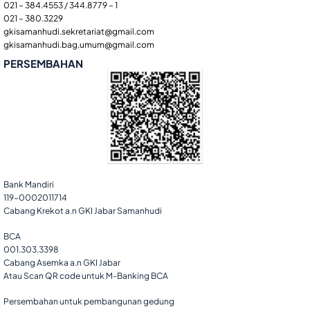
021 – 384.4553 / 344.8779 – 1
021 – 380.3229
gkisamanhudi.sekretariat@gmail.com
gkisamanhudi.bag.umum@gmail.com
PERSEMBAHAN
Bank Mandiri
119-0002011714
Cabang Krekot a.n GKI Jabar Samanhudi
BCA
001.303.3398
Cabang Asemka a.n GKI Jabar
Atau Scan QR code untuk M-Banking BCA
Persembahan untuk pembangunan gedung