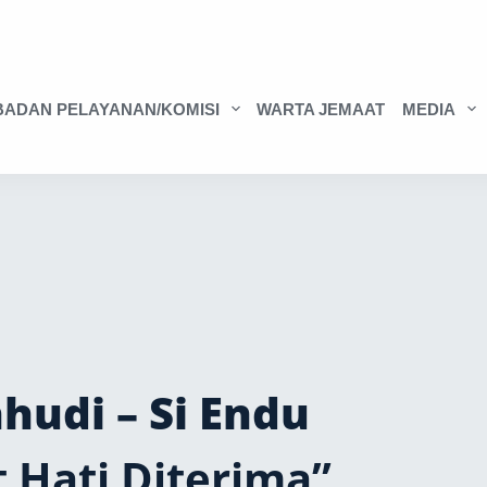
BADAN PELAYANAN/KOMISI
WARTA JEMAAT
MEDIA
udi – Si Endu
 Hati Diterima”