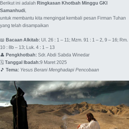
Berikut ini adalah
Ringkasan Khotbah Minggu GKI
Samanhudi
,
untuk membantu kita mengingat kembali pesan Firman Tuhan
yang telah disampaikan
📖
Bacaan Alkitab:
Ul. 26 : 1 – 11; Mzm. 91 : 1 – 2, 9 – 16; Rm.
10 : 8b – 13; Luk. 4 : 1 – 13
👤
Pengkhotbah:
Sdr. Abdi Sabda Winedar
🗓️
Tanggal Ibadah:
9 Maret 2025
🎵
Tema:
Yesus Berani Menghadapi Pencobaan