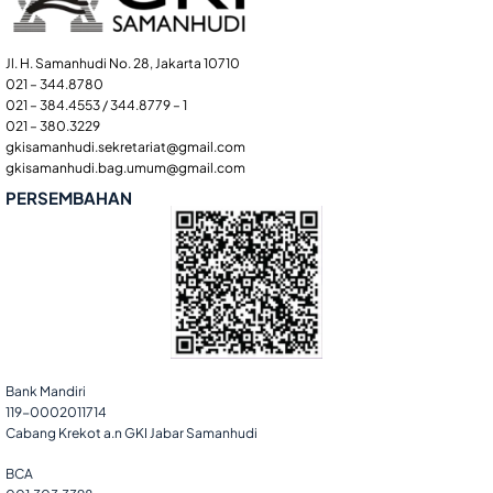
Jl. H. Samanhudi No. 28, Jakarta 10710
021 – 344.8780
021 – 384.4553 / 344.8779 – 1
021 – 380.3229
gkisamanhudi.sekretariat@gmail.com
gkisamanhudi.bag.umum@gmail.com
PERSEMBAHAN
Bank Mandiri
119-0002011714
Cabang Krekot a.n GKI Jabar Samanhudi
BCA