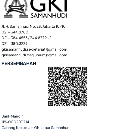
Jl. H. Samanhudi No. 28, Jakarta 10710
021 – 344.8780
021 – 384.4553 / 344.8779 – 1
021 – 380.3229
gkisamanhudi.sekretariat@gmail.com
gkisamanhudi.bag.umum@gmail.com
PERSEMBAHAN
Bank Mandiri
119-0002011714
Cabang Krekot a.n GKI Jabar Samanhudi