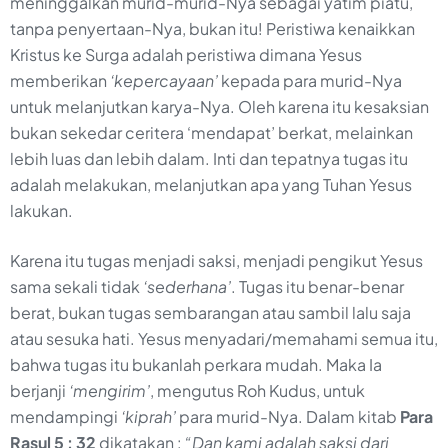
meninggalkan murid-murid-Nya sebagai yatim piatu,
tanpa penyertaan-Nya, bukan itu! Peristiwa kenaikkan
Kristus ke Surga adalah peristiwa dimana Yesus
memberikan
‘kepercayaan’
kepada para murid-Nya
untuk melanjutkan karya-Nya. Oleh karena itu kesaksian
bukan sekedar ceritera ‘mendapat’ berkat, melainkan
lebih luas dan lebih dalam. Inti dan tepatnya tugas itu
adalah melakukan, melanjutkan apa yang Tuhan Yesus
lakukan.
Karena itu tugas menjadi saksi, menjadi pengikut Yesus
sama sekali tidak
‘sederhana’
. Tugas itu benar-benar
berat, bukan tugas sembarangan atau sambil lalu saja
atau sesuka hati. Yesus menyadari/memahami semua itu,
bahwa tugas itu bukanlah perkara mudah. Maka Ia
berjanji
‘mengirim’
, mengutus Roh Kudus, untuk
mendampingi
‘kiprah’
para murid-Nya. Dalam kitab
Para
Rasul 5 : 32
dikatakan :
“Dan kami adalah saksi dari