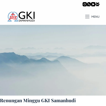
MENU
Renungan Minggu GKI Samanhudi