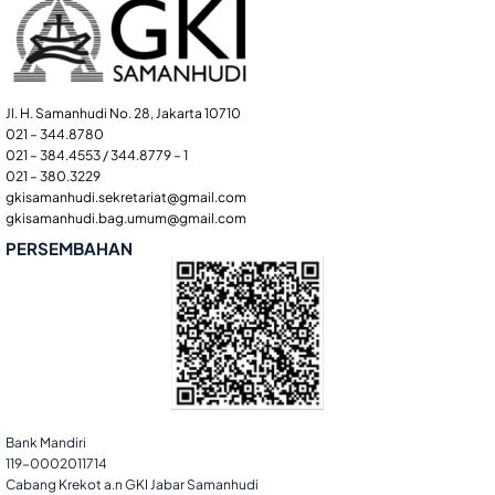
Jl. H. Samanhudi No. 28, Jakarta 10710
021 – 344.8780
021 – 384.4553 / 344.8779 – 1
021 – 380.3229
gkisamanhudi.sekretariat@gmail.com
gkisamanhudi.bag.umum@gmail.com
PERSEMBAHAN
Bank Mandiri
119-0002011714
Cabang Krekot a.n GKI Jabar Samanhudi