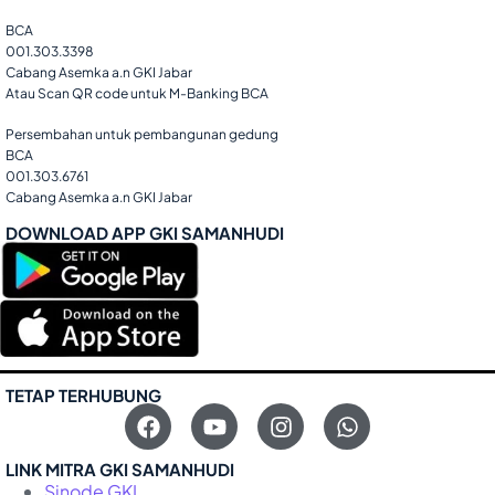
BCA
001.303.3398
Cabang Asemka a.n GKI Jabar
Atau Scan QR code untuk M-Banking BCA
Persembahan untuk pembangunan gedung
BCA
001.303.6761
Cabang Asemka a.n GKI Jabar
DOWNLOAD APP GKI SAMANHUDI
TETAP TERHUBUNG
LINK MITRA GKI SAMANHUDI
Sinode GKI