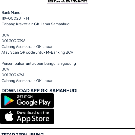
Bank Mandiri
119-0002011714
Cabang Krekot a.n GKI Jabar Samanhudi
BCA
001.303.3398
Cabang Asemka a.n GKI Jabar
Atau Scan QR code untuk M-Banking BCA
Persembahan untuk pembangunan gedung
BCA
001.303.6761
Cabang Asemka a.n GKI Jabar
DOWNLOAD APP GKI SAMANHUDI
TETAP TERHUBUNG