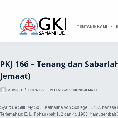
TENTANG KAMI
PKJ 166 – Tenang dan Sabarla
Jemaat)
ADMIN01
06/02/2025
PELENGKAP-KIDUNG-JEMAAT
Syair: Be Still, My Soul; Katharina von Schlegel, 1752, bahasa 
Terjemahan: E. L. Pohan (bait 1, 2 dan 4), 1966; Yamuger (bait 