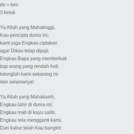
do = bes
3 ketuk
Ya Allah yang Mahatinggi,
Kau pencipta dunia ini;
kami juga Engkau ciptakan
agar Dikau tetap dipuji:
Engkau Bapa yang memberkati
tiap orang yang rendah hati,
tolonglah kami sekarang ini
dan selamanya!
Ya Allah yang Mahakasih,
Engkau lahir di dunia ini;
Engkau mati di kayu salib,
Engkau rela mengganti kami.
Dari kubur telah Kau bangkit;