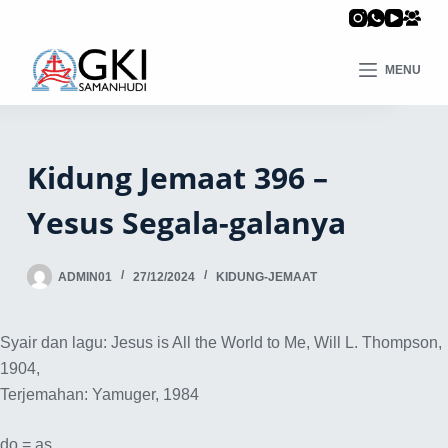
MENU
Kidung Jemaat 396 –
Yesus Segala-galanya
ADMIN01
27/12/2024
KIDUNG-JEMAAT
Syair dan lagu: Jesus is All the World to Me, Will L. Thompson,
1904,
Terjemahan: Yamuger, 1984
do = as