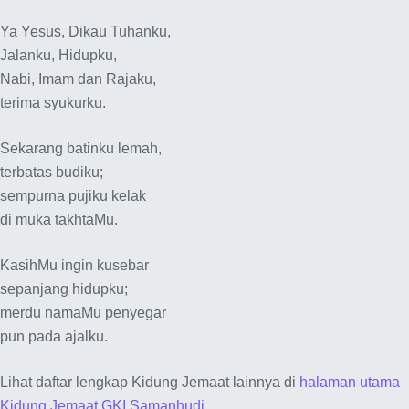
Ya Yesus, Dikau Tuhanku,
Jalanku, Hidupku,
Nabi, Imam dan Rajaku,
terima syukurku.
Sekarang batinku lemah,
terbatas budiku;
sempurna pujiku kelak
di muka takhtaMu.
KasihMu ingin kusebar
sepanjang hidupku;
merdu namaMu penyegar
pun pada ajalku.
Lihat daftar lengkap Kidung Jemaat lainnya di
halaman utama
Kidung Jemaat GKI Samanhudi