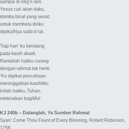
sampai di neg’ri seri.
Yesus cari akan daku,
domba binal yang sesat;
untuk membela diriku
dipikulNya salib b’rat.
Tiap hari ‘ku berutang
pada kasih abadi.
Rantailah hatiku curang
dengan rahmat tak henti.
‘Ku dipikat pencobaan
meninggalkan kasihMu;
inilah hatiku, Tuhan,
meteraikan bagiMu!
KJ 240b – Datanglah, Ya Sumber Rahmat
Syair: Come Thou Fount of Every Blessing, Robert Robinson,
1758,