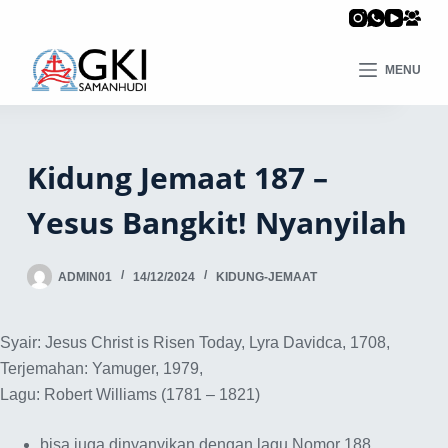
MENU
Kidung Jemaat 187 –
Yesus Bangkit! Nyanyilah
ADMIN01
14/12/2024
KIDUNG-JEMAAT
Syair: Jesus Christ is Risen Today, Lyra Davidca, 1708,
Terjemahan: Yamuger, 1979,
Lagu: Robert Williams (1781 – 1821)
bisa juga dinyanyikan dengan lagu Nomor 188